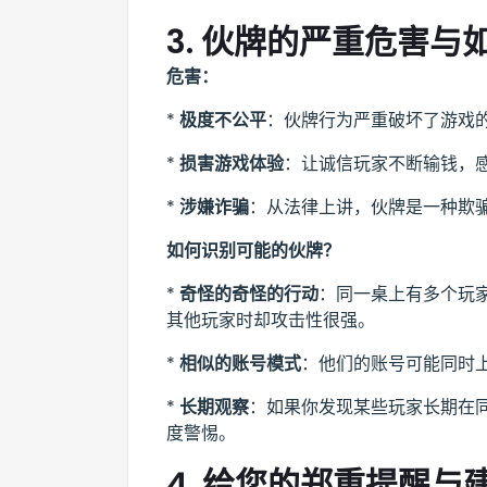
3. 伙牌的严重危害与
危害：
*
极度不公平
：伙牌行为严重破坏了游戏
*
损害游戏体验
：让诚信玩家不断输钱，
*
涉嫌诈骗
：从法律上讲，伙牌是一种欺
如何识别可能的伙牌？
*
奇怪的奇怪的行动
：同一桌上有多个玩
其他玩家时却攻击性很强。
*
相似的账号模式
：他们的账号可能同时
*
长期观察
：如果你发现某些玩家长期在
度警惕。
4. 给您的郑重提醒与