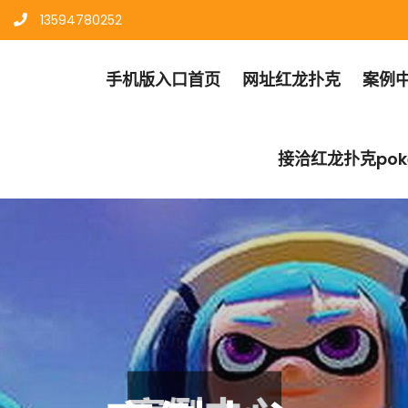
13594780252
手机版入口首页
网址红龙扑克
案例
接洽红龙扑克pok