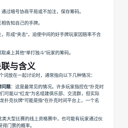
，通过暗号协商平局或不加注，保存筹码。
互相告知自己的手牌。
，形成“夹击”，迫使中间的好手牌玩家因赔率不合
取桌上其他“单打独斗”玩家的筹码。
的关联与含义
这几个词放在一起讨论时，通常指向以下几种情况：
牌问题
：这是最常见的情况。许多玩家指控在“扑克时
他们可能以“红龙”为名组建俱乐部、交流群，但实际
龙扑克伙牌”可能是指“在扑克时间平台上，一个名
”这类大型比赛的线上资格赛中，也可能有玩家通过伙
获得门票的概率。