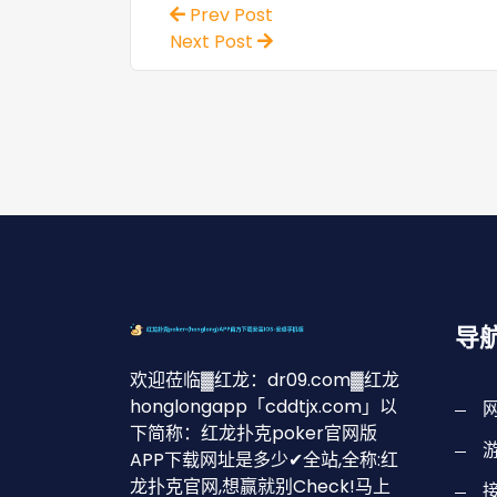
Prev Post
Next Post
导
欢迎莅临▓红龙：dr09.com▓红龙
honglongapp「cddtjx.com」以
下简称：红龙扑克poker官网版
APP下载网址是多少✔全站,全称:红
龙扑克官网,想赢就别Check!马上