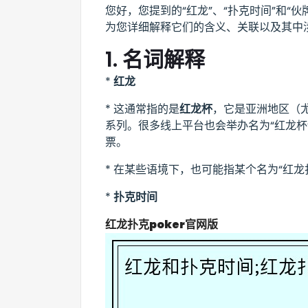
您好，您提到的“红龙”、“扑克时间”和“
为您详细解释它们的含义、关联以及其中
1. 名词解释
*
红龙
* 这通常指的是
红龙杯
，它是亚洲地区（
系列。很多线上平台也会举办名为“红龙杯
票。
* 在某些语境下，也可能指某个名为“红
*
扑克时间
红龙扑克poker官网版